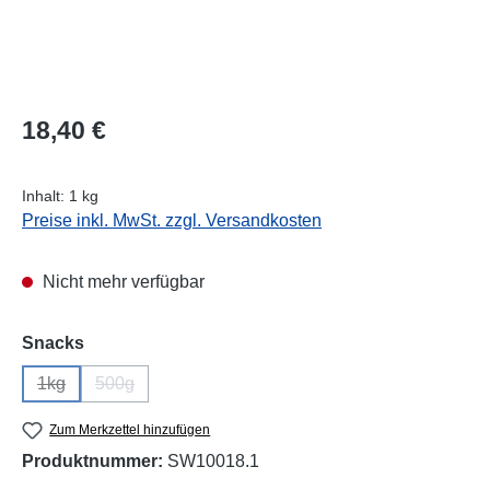
Regulärer Preis:
18,40 €
Inhalt:
1 kg
Preise inkl. MwSt. zzgl. Versandkosten
Nicht mehr verfügbar
auswählen
Snacks
1kg
500g
(Diese Option ist zurzeit nicht verfügbar.)
(Diese Option ist zurzeit nicht verfügbar.)
Zum Merkzettel hinzufügen
Produktnummer:
SW10018.1