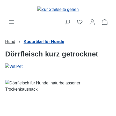
Zum Hauptinhalt springen
Ware
Hund
Kauartikel für Hunde
Dörrfleisch kurz getrocknet
Bildergalerie überspringen