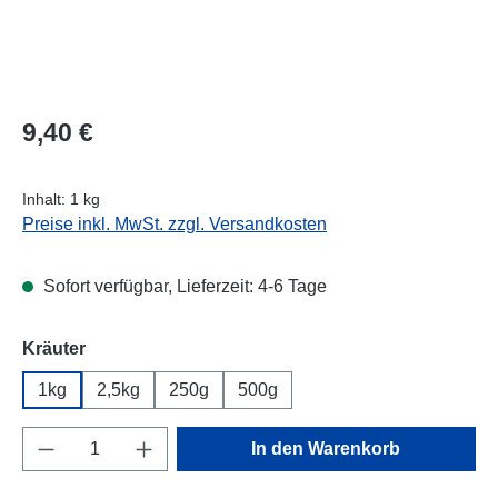
Regulärer Preis:
9,40 €
Inhalt:
1 kg
Preise inkl. MwSt. zzgl. Versandkosten
Sofort verfügbar, Lieferzeit: 4-6 Tage
auswählen
Kräuter
1kg
2,5kg
250g
500g
Produkt Anzahl: Gib den gewünschten Wert e
In den Warenkorb