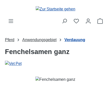
Zum Hauptinhalt springen
Ware
Pferd
Anwendungsgebiet
Verdauung
Fenchelsamen ganz
Bildergalerie überspringen