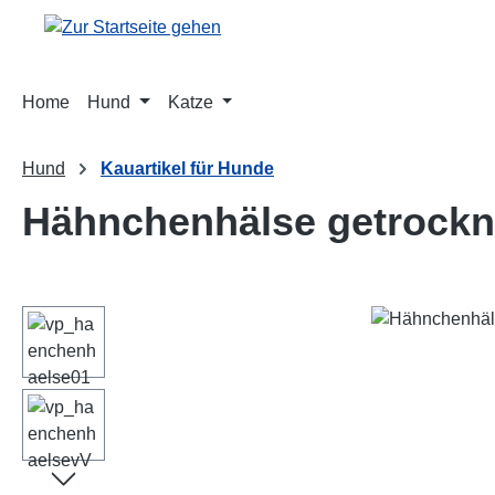
m Hauptinhalt springen
Zur Suche springen
Zur Hauptnavigation springen
Home
Hund
Katze
Hund
Kauartikel für Hunde
Hähnchenhälse getrockn
Bildergalerie überspringen