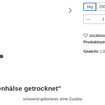
1kg
25
Produkt 
Zum Merkzet
Produktnu
Gewicht:
1.
nhälse getrocknet"
schonend getrocknet, ohne Zusätze