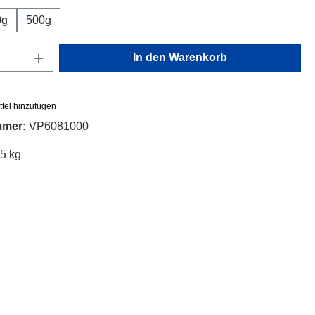
0g
500g
Anzahl: Gib den gewünschten Wert ein oder
In den Warenkorb
tel hinzufügen
mmer:
VP6081000
05 kg