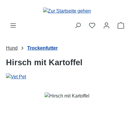
Zum Hauptinhalt springen
Ware
Hund
Trockenfutter
Hirsch mit Kartoffel
Bildergalerie überspringen