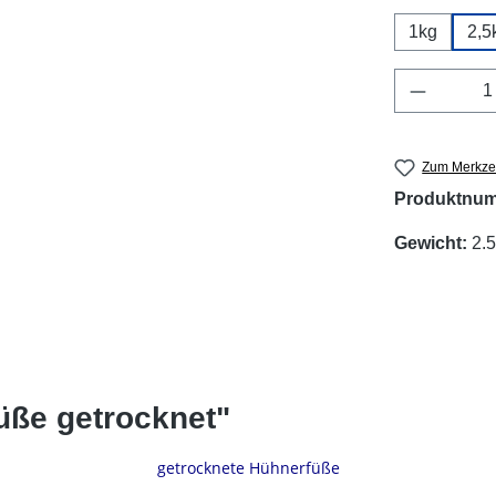
1kg
2,5
Produkt 
Zum Merkzet
Produktnu
Gewicht:
2.5
üße getrocknet"
getrocknete Hühnerfüße