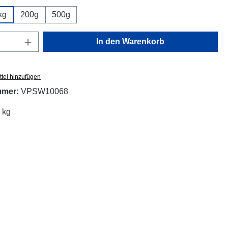
kg
200g
500g
Anzahl: Gib den gewünschten Wert ein oder
In den Warenkorb
tel hinzufügen
mmer:
VPSW10068
 kg