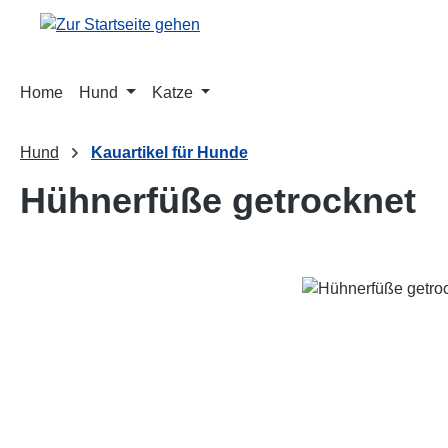
m Hauptinhalt springen
Zur Suche springen
Zur Hauptnavigation springen
Home
Hund
Katze
Hund
Kauartikel für Hunde
Hühnerfüße getrocknet
Bildergalerie überspringen