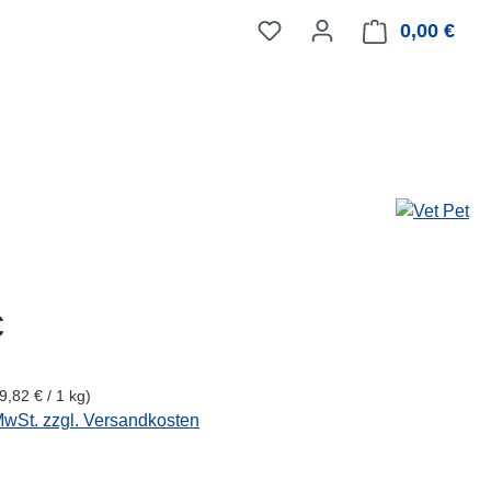
0,00 €
Ware
eis:
€
9,82 € / 1 kg)
 MwSt. zzgl. Versandkosten
wählen