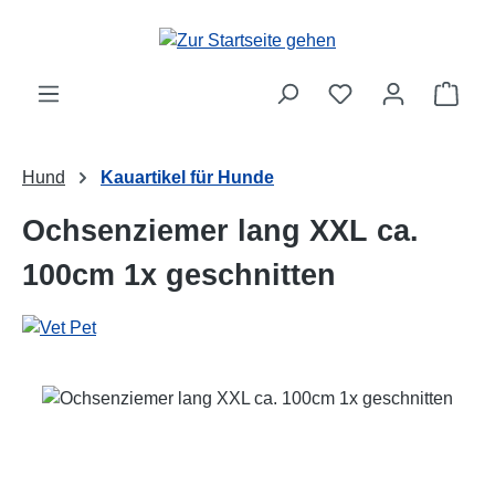
Zum Hauptinhalt springen
Ware
Hund
Kauartikel für Hunde
Ochsenziemer lang XXL ca.
100cm 1x geschnitten
Bildergalerie überspringen