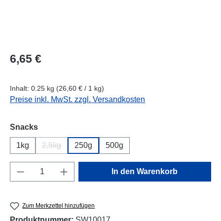
Regulärer Preis:
6,65 €
Inhalt:
0.25 kg
(26,60 € / 1 kg)
Preise inkl. MwSt. zzgl. Versandkosten
auswählen
Snacks
1kg
2,5kg
250g
500g
(Diese Option ist zurzeit nicht verfügbar.)
Produkt Anzahl: Gib den gewünschten Wert e
In den Warenkorb
Zum Merkzettel hinzufügen
Produktnummer:
SW10017