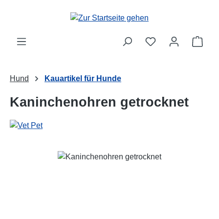
Zum Hauptinhalt springen
Ware
Hund
Kauartikel für Hunde
Kaninchenohren getrocknet
Bildergalerie überspringen