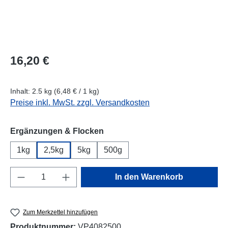
Regulärer Preis:
16,20 €
Inhalt:
2.5 kg
(6,48 € / 1 kg)
Preise inkl. MwSt. zzgl. Versandkosten
auswählen
Ergänzungen & Flocken
1kg
2,5kg
5kg
500g
Produkt Anzahl: Gib den gewünschten Wert e
In den Warenkorb
Zum Merkzettel hinzufügen
Produktnummer:
VP4082500