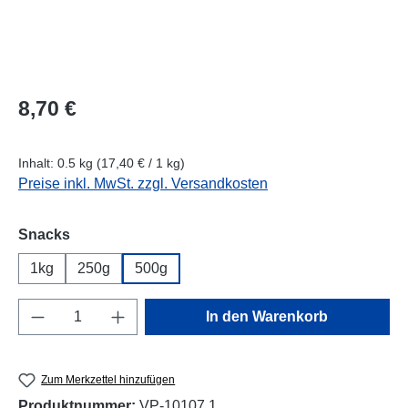
Regulärer Preis:
8,70 €
Inhalt:
0.5 kg
(17,40 € / 1 kg)
Preise inkl. MwSt. zzgl. Versandkosten
auswählen
Snacks
1kg
250g
500g
Produkt Anzahl: Gib den gewünschten Wert e
In den Warenkorb
Zum Merkzettel hinzufügen
Produktnummer:
VP-10107.1