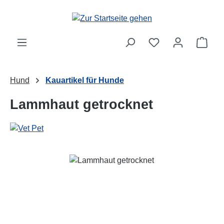
Zum Hauptinhalt springen
Ware
Hund
Kauartikel für Hunde
Lammhaut getrocknet
Bildergalerie überspringen