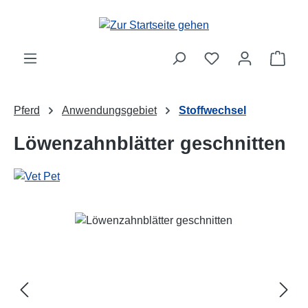
Zum Hauptinhalt springen
Ware
Pferd
Anwendungsgebiet
Stoffwechsel
Löwenzahnblätter geschnitten
Bildergalerie überspringen