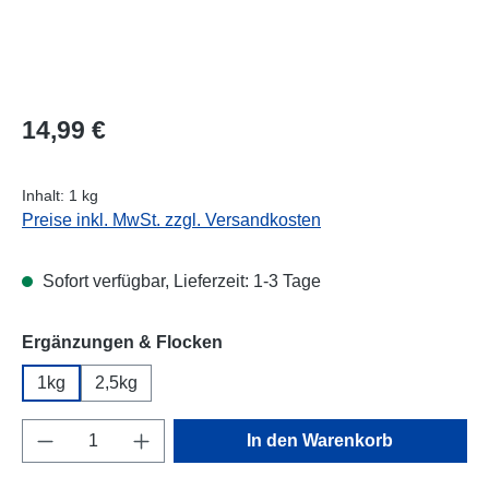
Regulärer Preis:
14,99 €
Inhalt:
1 kg
Preise inkl. MwSt. zzgl. Versandkosten
Sofort verfügbar, Lieferzeit: 1-3 Tage
auswählen
Ergänzungen & Flocken
1kg
2,5kg
Produkt Anzahl: Gib den gewünschten Wert e
In den Warenkorb