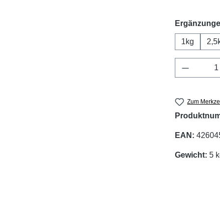
Ergänzunge
1kg
2,5
Produkt 
Zum Merkzet
Produktnu
EAN:
42604
Gewicht:
5 