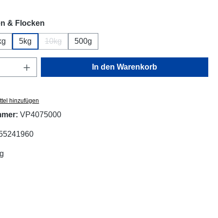
auswählen
n & Flocken
kg
5kg
10kg
500g
(Diese Option ist zurzeit nicht verfügbar.)
Anzahl: Gib den gewünschten Wert ein oder
In den Warenkorb
tel hinzufügen
mmer:
VP4075000
55241960
kg