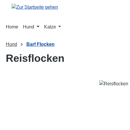
m Hauptinhalt springen
Zur Suche springen
Zur Hauptnavigation springen
Home
Hund
Katze
Hund
Barf Flocken
Reisflocken
Bildergalerie überspringen