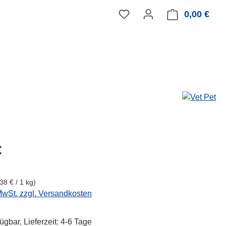
0,00 €
Ware
eis:
€
38 € / 1 kg)
 MwSt. zzgl. Versandkosten
ügbar, Lieferzeit: 4-6 Tage