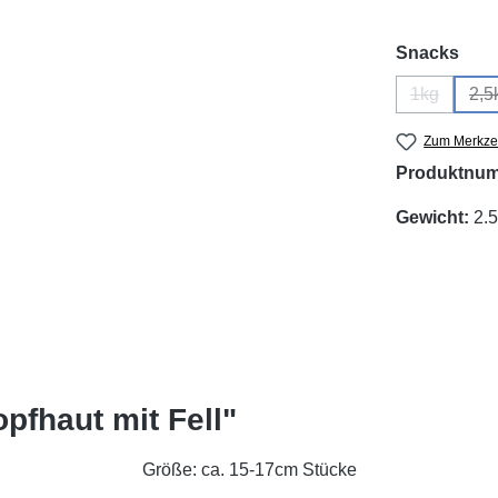
aus
Snacks
1kg
2,5
(Diese Opti
(
Zum Merkzet
Produktnu
Gewicht:
2.5
pfhaut mit Fell"
Größe: ca. 15-17cm Stücke