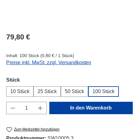
Regulärer Preis:
79,80 €
Inhalt:
100 Stück
(0,80 € / 1 Stück)
Preise inkl. MwSt. zzgl. Versandkosten
auswählen
Stück
10 Stück
25 Stück
50 Stück
100 Stück
Produkt Anzahl: Gib den gewünschten Wert e
In den Warenkorb
Zum Merkzettel hinzufügen
Produktnummer:
SW10005.3