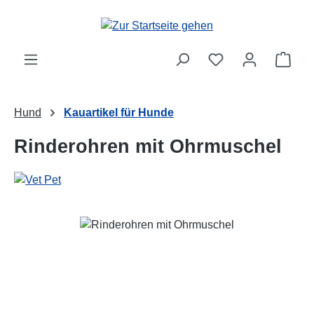
Zum Hauptinhalt springen
Ware
Hund
Kauartikel für Hunde
Rinderohren mit Ohrmuschel
Bildergalerie überspringen