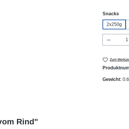
aus
Snacks
2x250g
Produkt 
Zum Merkzet
Produktnu
Gewicht:
0.6
 vom Rind"