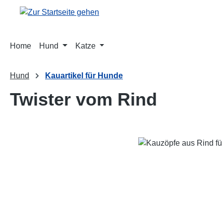
m Hauptinhalt springen
Zur Suche springen
Zur Hauptnavigation springen
Home
Hund
Katze
Hund
Kauartikel für Hunde
Twister vom Rind
Bildergalerie überspringen