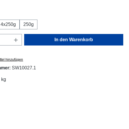
wählen
4x250g
250g
Anzahl: Gib den gewünschten Wert ein oder
In den Warenkorb
tel hinzufügen
mmer:
SW10027.1
 kg