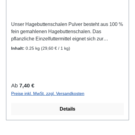
Unser Hagebuttenschalen Pulver besteht aus 100 %
fein gemahlenen Hagebuttenschalen. Das
pflanzliche Einzelfuttermittel eignet sich zur
Ergänzung der täglichen Futterration von Hunden
Inhalt:
0.25 kg
(29,60 € / 1 kg)
und Katzen und lässt sich einfach unter das
gewohnte Futter mischen. Für unser Produkt werden
die getrockneten Schalen der Hagebutte sorgfältig
vermahlen. Wissenschaftlicher Name: Rosae
pseudofructusZusammensetzung:100% gemahlene
Regulärer Preis:
Ab
7,40 €
Hagebuttenschalen Analytische
Preise inkl. MwSt. zzgl. Versandkosten
Bestandteile:Rohprotein 2,39%Rohfett
0,8%Rohfaser
Details
10,7%Fütterungsempfehlung:Hunde: Als Richtwert
gilt die Gabe von täglich ca. 1g pro 10kg
KörpergewichtKatzen: ca. 1-2g pro Tier
täglichEinzelfuttermittel für Hunde und Katzen