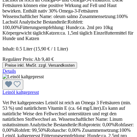
Fettsäuren können eine positive Wirkung auf Fell und Haut
bewirken. Enthält nativ 30% Omega-3-Fettsäuren
Wissenschaftlicher Name: oleum salmo Zusammensetzung:100%
Lachsöl Analytische Bestandteile:Rohfett:
100,00%Fütterungsempfehlung: Hunde:ca. 2ml pro 10kg
Körpergewicht täglichKatzen:ca. 1,5ml täglich Einzelfuttermittel für
Hunde und Katzen
Inhalt:
0.5 Liter
(15,90 € / 1 Liter)
Regulärer Preis:
Ab
9,40 €
Preise inkl. MwSt. zzgl. Versandkosten
Details
Leinöl kaltgepresst
Vet Pet kaltgepresstes Leinöl ist reich an Omega 3 Fettsäuren (min.
53 %) und natürlichem Vitamin E (ca. 64 mg/Liter).Es kann auf
natürliche Weise den Fellwechsel unterstützen und regt den
natürlichen Stoffwechsel an. Wissenschaftlicher Name: Linum
usitatissimum Analytische Bestandteile:Rohprotein: 0,00%Rohfaser:
0,00%Rohfett: 99,50%Rohasche: 0,00% Zusammensetzung:100%
Leinöl, kaltgepresst Fütterungsempfehlung: Hunde:ca. 2,5ml pro