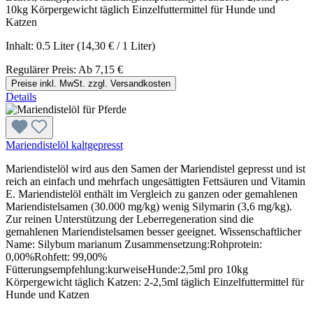
10kg Körpergewicht täglich Einzelfuttermittel für Hunde und
Katzen
Inhalt:
0.5 Liter
(14,30 € / 1 Liter)
Regulärer Preis:
Ab
7,15 €
Preise inkl. MwSt. zzgl. Versandkosten
Details
Mariendistelöl kaltgepresst
Mariendistelöl wird aus den Samen der Mariendistel gepresst und ist
reich an einfach und mehrfach ungesättigten Fettsäuren und Vitamin
E. Mariendistelöl enthält im Vergleich zu ganzen oder gemahlenen
Mariendistelsamen (30.000 mg/kg) wenig Silymarin (3,6 mg/kg).
Zur reinen Unterstützung der Leberregeneration sind die
gemahlenen Mariendistelsamen besser geeignet. Wissenschaftlicher
Name: Silybum marianum Zusammensetzung:Rohprotein:
0,00%Rohfett: 99,00%
Fütterungsempfehlung:kurweiseHunde:2,5ml pro 10kg
Körpergewicht täglich Katzen: 2-2,5ml täglich Einzelfuttermittel für
Hunde und Katzen