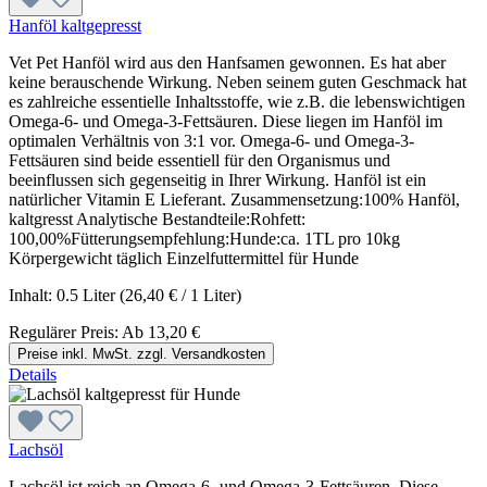
Hanföl kaltgepresst
Vet Pet Hanföl wird aus den Hanfsamen gewonnen. Es hat aber
keine berauschende Wirkung. Neben seinem guten Geschmack hat
es zahlreiche essentielle Inhaltsstoffe, wie z.B. die lebenswichtigen
Omega-6- und Omega-3-Fettsäuren. Diese liegen im Hanföl im
optimalen Verhältnis von 3:1 vor. Omega-6- und Omega-3-
Fettsäuren sind beide essentiell für den Organismus und
beeinflussen sich gegenseitig in Ihrer Wirkung. Hanföl ist ein
natürlicher Vitamin E Lieferant. Zusammensetzung:100% Hanföl,
kaltgresst Analytische Bestandteile:Rohfett:
100,00%Fütterungsempfehlung:Hunde:ca. 1TL pro 10kg
Körpergewicht täglich Einzelfuttermittel für Hunde
Inhalt:
0.5 Liter
(26,40 € / 1 Liter)
Regulärer Preis:
Ab
13,20 €
Preise inkl. MwSt. zzgl. Versandkosten
Details
Lachsöl
Lachsöl ist reich an Omega-6- und Omega-3-Fettsäuren. Diese