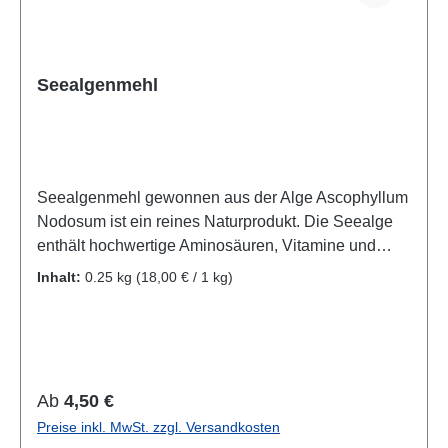
Seealgenmehl
Seealgenmehl gewonnen aus der Alge Ascophyllum
Nodosum ist ein reines Naturprodukt. Die Seealge
enthält hochwertige Aminosäuren, Vitamine und
Mineralstoffe.Aufgrund des hohen Anteils an Jod,
Inhalt:
0.25 kg
(18,00 € / 1 kg)
sollte bei Tieren mit Schilddrüsenerkrankungen vor
der Fütterung Rücksprache mit dem Tierarzt
gehalten werden. Wissenschaftlicher
Name:ascophyllum nodosum
Zusammensetzung:100% Ascophyllum
Regulärer Preis:
Ab
4,50 €
Seealgenmehl Analytische
Preise inkl. MwSt. zzgl. Versandkosten
Bestandteile:Rohprotein: 6,0%Rohfette und Öle: