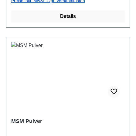
Preise inkl. MwSt. zzgl. Versandkosten
Bestandteile:Rohprotein 2,39%Rohfett
0,8%Rohfaser
Details
10,7%Fütterungsempfehlung:Hunde: Als Richtwert
gilt die Gabe von täglich ca. 1g pro 10kg
KörpergewichtKatzen: ca. 1-2g pro Tier
täglichEinzelfuttermittel für Hunde und Katzen
MSM Pulver