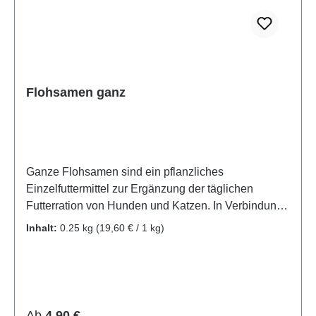
Flohsamen ganz
Ganze Flohsamen sind ein pflanzliches
Einzelfuttermittel zur Ergänzung der täglichen
Futterration von Hunden und Katzen. In Verbindung
mit Flüssigkeit besitzen die Samen eine natürliche
Inhalt:
0.25 kg
(19,60 € / 1 kg)
Quellfähigkeit. Vor der Fütterung müssen die
Flohsamen vollständig in ausreichend Wasser
eingeweicht werden. Nach dem Quellen können sie
unter das gewohnte Futter gemischt werden.
Während der Verwendung sollte dem Tier jederzeit
Regulärer Preis:
Ab
4,90 €