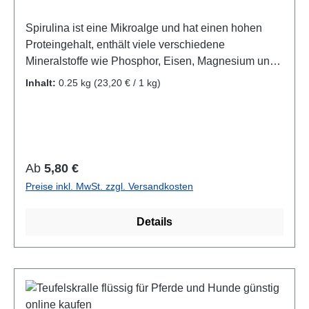
Spirulina ist eine Mikroalge und hat einen hohen
Proteingehalt, enthält viele verschiedene
Mineralstoffe wie Phosphor, Eisen, Magnesium und
viele Vitamine und Spurenelemente.
Inhalt:
0.25 kg
(23,20 € / 1 kg)
Wissenschaftlicher Name: Arthrospira
Zusammensetzung:100% Spirulina Alge gemahlen
Analytische Bestandteile:Rohprotein: 60%Rohfett:
5,5%Rohasche: 9,0%Calcium: 0,4%Phosphor:
0,9%Natrium: 1,5%Kalium: 1,5% Die Gehaltsstoffe in
Regulärer Preis:
Ab
5,80 €
Spirulina unterliegen natürlichen Schwankungen.
Preise inkl. MwSt. zzgl. Versandkosten
Fütterungsempfehlung: Hunde: kleine Hunde ca. 1/4
Teelöffel / Tagmittelgroße Hunde: ca. 1/2 Telöffel /
Details
Taggroße Hunde: ca. 1 Telöffel / Tag Katzen:1
Messerspitze ca. 0,5g / Tag Dosierung sollte
langsam gesteigert werden, bis die empfohlene
Tagesdosis erreicht ist. Einzelfuttermittel für Hunde
und Katzen