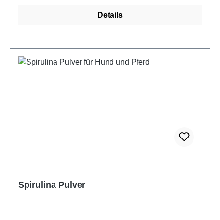
4,40%Rohasche: 24,0%Rohfaser: 6,0%Feuchtigkeit:
Details
11,0%Nativer Jodgehalt:
706mg/kg Fütterungsempfehlung: Hunde: 0,5g pro
10kg Körpergewicht Katzen: 0,5g pro Tier
täglichEinfach über das Futter gebenBei Tieren mit
Schilddrüsenerkrankung vor der Fütterung unbedingt
Rücksprache mit dem Tierarzt halten
Einzelfuttermittel für Hunde und Katzen
Spirulina Pulver