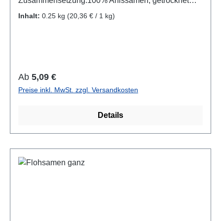
Zusammensetzung:100% Anissamen, getrocknet
Analytische Bestandteile: Rohfaser: 1,70
Inhalt:
0.25 kg
(20,36 € / 1 kg)
%Rohprotein: 9,20 % Hunde: ca. 0,5g - 2g täglich mit
unter das Futter Einzelfuttermittel für HundeKühl,
trocken und lichtgeschützt lagern
Regulärer Preis:
Ab
5,09 €
Preise inkl. MwSt. zzgl. Versandkosten
Details