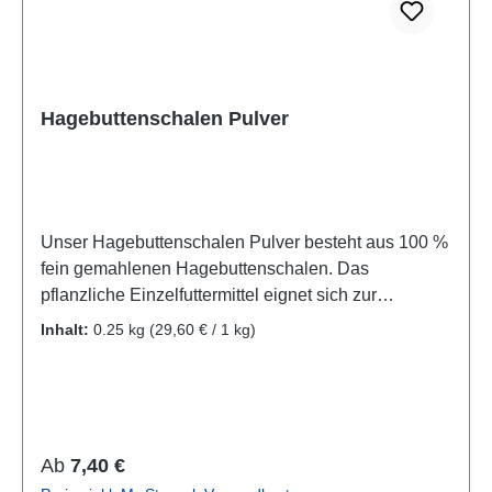
Hagebuttenschalen Pulver
Unser Hagebuttenschalen Pulver besteht aus 100 %
fein gemahlenen Hagebuttenschalen. Das
pflanzliche Einzelfuttermittel eignet sich zur
Ergänzung der täglichen Futterration von Hunden
Inhalt:
0.25 kg
(29,60 € / 1 kg)
und Katzen und lässt sich einfach unter das
gewohnte Futter mischen. Für unser Produkt werden
die getrockneten Schalen der Hagebutte sorgfältig
vermahlen. Wissenschaftlicher Name: Rosae
pseudofructusZusammensetzung:100% gemahlene
Regulärer Preis:
Ab
7,40 €
Hagebuttenschalen Analytische