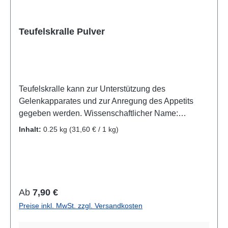
Teufelskralle Pulver
Teufelskralle kann zur Unterstützung des
Gelenkapparates und zur Anregung des Appetits
gegeben werden. Wissenschaftlicher Name:
Phyteuma Zusammensetzung:100% gemahlene
Inhalt:
0.25 kg
(31,60 € / 1 kg)
Teufelskrallenwurzel Analytische
Bestandteile:Rohprotein: 3,7%Rohfette und Öle:
0,5%Rohasche: 5,6%Rohfaser:
5,0% Fütterungsempfehlung: Hunde: 2g pro 10kg
Körpergewicht täglich Katzen: 1g pro Tier
Regulärer Preis:
Ab
7,90 €
täglichEinfach über das Futter geben Hinweis: bei
Preise inkl. MwSt. zzgl. Versandkosten
tragenden Tieren sollte keine Teufelskralle gefüttert
werden Einzelfuttermittel für Hunde und Katzen