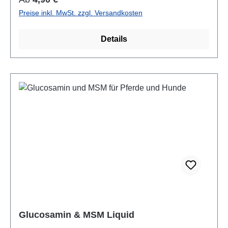
frisches Trinkwasser zur Verfügung stehen.
Preise inkl. MwSt. zzgl. Versandkosten
Zusammensetzung:100 % Flohsamen, ganz
Analytische Bestandteile:Rohprotein: 2,2 %Rohfett:
Details
0,5 %Rohfaser: 3,2 %Rohasche: 3,4 %
Fütterungsempfehlung:Hunde bis 20 kg
Körpergewicht: täglich 5gHunde ab 20 kg
Körpergewicht: täglich 10gKatzen: täglich 2g Die
Flohsamen vor der Fütterung mindestens 30 Minuten
in ausreichend warmem Wasser quellen lassen. Für
Katzen können 2 g Flohsamen mit etwa 30–40 ml
Wasser angesetzt werden. Anschließend unter das
Futter mischen. Futtermittelart:Einzelfuttermittel für
Hunde und Katzen Hinweise:Nicht trocken
verfüttern.Stets ausreichend frisches Trinkwasser
bereitstellen.Kühl, trocken und lichtgeschützt lagern.
Glucosamin & MSM Liquid