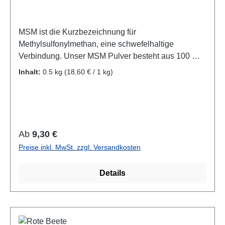
MSM ist die Kurzbezeichnung für
Methylsulfonylmethan, eine schwefelhaltige
Verbindung. Unser MSM Pulver besteht aus 100 %
Methylsulfonylmethan und eignet sich zur
Inhalt:
0.5 kg
(18,60 € / 1 kg)
Ergänzung der täglichen Futterration von Hunden
und Katzen. Das fein gemahlene Pulver lässt sich
einfach unter das gewohnte Futter mischen.
Zusammensetzung:100 % Methyl-Sulfonyl-Methan
Analytische Bestandteile:Rohprotein: 0,0%Rohfett:
Regulärer Preis:
Ab
9,30 €
0,0%Rohfaser: 0,0%Rohasche: 0,0%Schwefel:
Preise inkl. MwSt. zzgl. Versandkosten
34,0% Fütterungsempfehlung: Hunde: ca. 1-2g pro
10kg KörpergewichtKatzen: 1,5g pro Tag
Details
Einzelfuttermittel für Hunde und Katzen